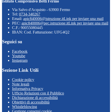
Istituto Comprensivo Betti Fermo
Via Salvo d'Acquisto - 63900 Fermo
Tel:
0734-340267
Email:
apic840006@istruzione.it
Link per inviare una mail
PEC:
apic840006@pec.istruzione.it
Link per inviare una mail
C.F.: 90055080445
IBAN: Cod. Fatturazione: UFG4Q2
Seguici su
Facebook
Youtube
Instagram
Sezione Link Utili
Cookie policy
Note legali
Informativa Privacy
Ufficio Relazioni con il Pubblico
Dichiarazione di accessibilità
Obiettivi di accessibilità
Whistleblowing
Gestione consensi cookie