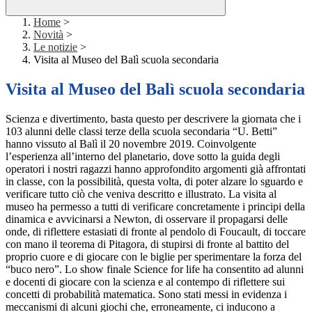
Home
>
Novità
>
Le notizie
>
Visita al Museo del Balì scuola secondaria
Visita al Museo del Balì scuola secondaria
Scienza e divertimento, basta questo per descrivere la giornata che i
103 alunni delle classi terze della scuola secondaria “U. Betti”
hanno vissuto al Balì il 20 novembre 2019. Coinvolgente
l’esperienza all’interno del planetario, dove sotto la guida degli
operatori i nostri ragazzi hanno approfondito argomenti già affrontati
in classe, con la possibilità, questa volta, di poter alzare lo sguardo e
verificare tutto ciò che veniva descritto e illustrato. La visita al
museo ha permesso a tutti di verificare concretamente i principi della
dinamica e avvicinarsi a Newton, di osservare il propagarsi delle
onde, di riflettere estasiati di fronte al pendolo di Foucault, di toccare
con mano il teorema di Pitagora, di stupirsi di fronte al battito del
proprio cuore e di giocare con le biglie per sperimentare la forza del
“buco nero”. Lo show finale Science for life ha consentito ad alunni
e docenti di giocare con la scienza e al contempo di riflettere sui
concetti di probabilità matematica. Sono stati messi in evidenza i
meccanismi di alcuni giochi che, erroneamente, ci inducono a