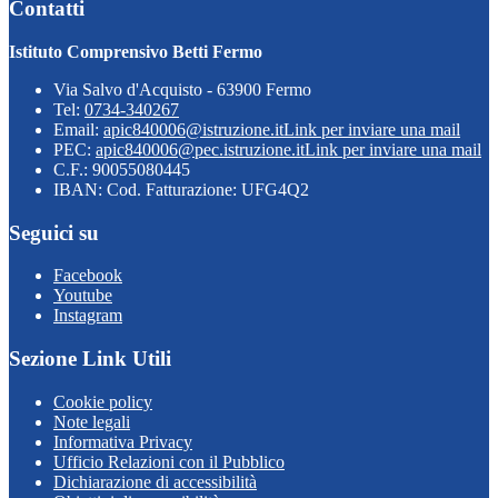
Contatti
Istituto Comprensivo Betti Fermo
Via Salvo d'Acquisto - 63900 Fermo
Tel:
0734-340267
Email:
apic840006@istruzione.it
Link per inviare una mail
PEC:
apic840006@pec.istruzione.it
Link per inviare una mail
C.F.: 90055080445
IBAN: Cod. Fatturazione: UFG4Q2
Seguici su
Facebook
Youtube
Instagram
Sezione Link Utili
Cookie policy
Note legali
Informativa Privacy
Ufficio Relazioni con il Pubblico
Dichiarazione di accessibilità