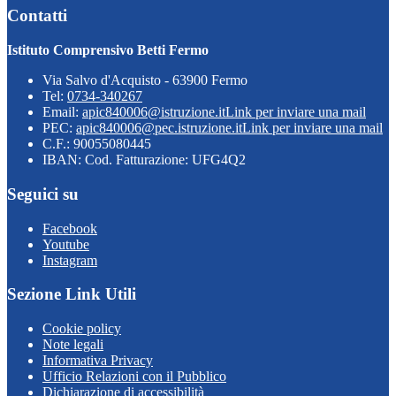
Contatti
Istituto Comprensivo Betti Fermo
Via Salvo d'Acquisto - 63900 Fermo
Tel:
0734-340267
Email:
apic840006@istruzione.it
Link per inviare una mail
PEC:
apic840006@pec.istruzione.it
Link per inviare una mail
C.F.: 90055080445
IBAN: Cod. Fatturazione: UFG4Q2
Seguici su
Facebook
Youtube
Instagram
Sezione Link Utili
Cookie policy
Note legali
Informativa Privacy
Ufficio Relazioni con il Pubblico
Dichiarazione di accessibilità