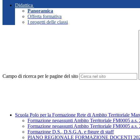
Didattica
Panoramica
Offerta formativa
I progetti delle classi
Campo di ricerca per le pagine del sito
Scuola Polo per la Formazione Rete di Ambito Territoriale M
Formazione neoassunti Ambito Territoriale FM0005 a.s.
Formazione neoassunti Ambito Territoriale FM0005 a.s.
Formazione D.S., D.S.G.A. e figure di staff
PIANO REGIONALE FORMAZIONE DOCENTI 202