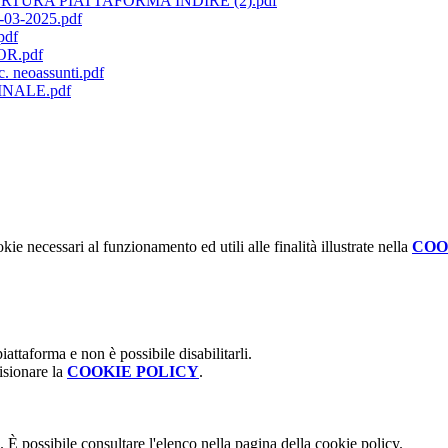
RTURA PIATTAFORMA INDIRE (2).pdf
3-2025.pdf
df
OR.pdf
. neoassunti.pdf
NALE.pdf
kie necessari al funzionamento ed utili alle finalità illustrate nella
COO
attaforma e non è possibile disabilitarli.
isionare la
COOKIE POLICY
.
 È possibile consultare l'elenco nella pagina della cookie policy.