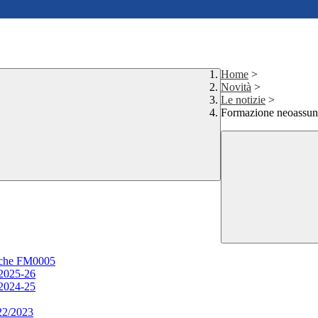
Home
>
Novità
>
Le notizie
>
Formazione neoassunt
arche FM0005
 2025-26
 2024-25
2/2023