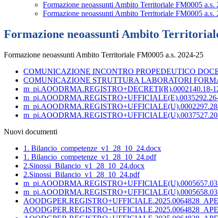
Formazione neoassunti Ambito Territoriale FM0005 a.s.
Formazione neoassunti Ambito Territoriale FM0005 a.s.
Formazione neoassunti Ambito Territorial
Formazione neoassunti Ambito Territoriale FM0005 a.s. 2024-25
COMUNICAZIONE INCONTRO PROPEDEUTICO DOCEN
COMUNICAZIONE STRUTTURA LABORATORI FORMAT
m_pi.AOODRMA.REGISTRO+DECRETI(R).0002140.18-12-
m_pi.AOODRMA.REGISTRO+UFFICIALE(E).0035292.26-1
m_pi.AOODRMA.REGISTRO+UFFICIALE(U).0002297.28-0
m_pi.AOODRMA.REGISTRO+UFFICIALE(U).0037527.20-1
Nuovi documenti
1. Bilancio_competenze_v1_28_10_24.docx
1. Bilancio_competenze_v1_28_10_24.pdf
2.Sinossi_Bilancio_v1_28_10_24.docx
2.Sinossi_Bilancio_v1_28_10_24.pdf
m_pi.AOODRMA.REGISTRO+UFFICIALE(U).0005657.03-0
m_pi.AOODRMA.REGISTRO+UFFICIALE(U).0005658.03-0
AOODGPER.REGISTRO+UFFICIALE.2025.0064828_AP
AOODGPER.REGISTRO+UFFICIALE.2025.0064828_APE