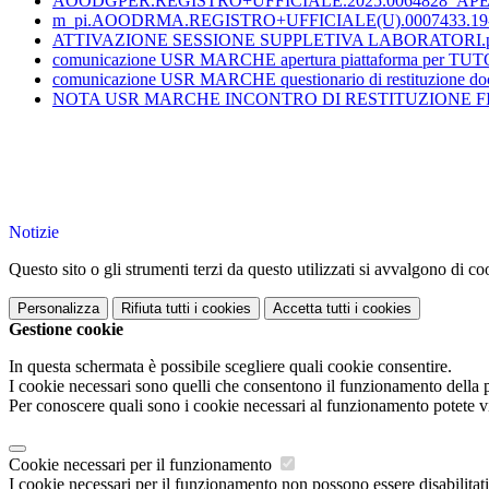
AOODGPER.REGISTRO+UFFICIALE.2025.0064828_APE
m_pi.AOODRMA.REGISTRO+UFFICIALE(U).0007433.19-0
ATTIVAZIONE SESSIONE SUPPLETIVA LABORATORI.p
comunicazione USR MARCHE apertura piattaforma per TUT
comunicazione USR MARCHE questionario di restituzione doc
NOTA USR MARCHE INCONTRO DI RESTITUZIONE FI
Notizie
Questo sito o gli strumenti terzi da questo utilizzati si avvalgono di coo
Personalizza
Rifiuta tutti
i cookies
Accetta tutti
i cookies
Gestione cookie
In questa schermata è possibile scegliere quali cookie consentire.
I cookie necessari sono quelli che consentono il funzionamento della pi
Per conoscere quali sono i cookie necessari al funzionamento potete v
Cookie necessari per il funzionamento
I cookie necessari per il funzionamento non possono essere disabilitati.