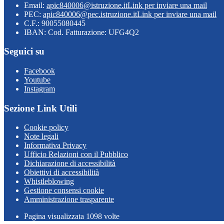
Email:
apic840006@istruzione.it
Link per inviare una mail
PEC:
apic840006@pec.istruzione.it
Link per inviare una mail
C.F.: 90055080445
IBAN: Cod. Fatturazione: UFG4Q2
Seguici su
Facebook
Youtube
Instagram
Sezione Link Utili
Cookie policy
Note legali
Informativa Privacy
Ufficio Relazioni con il Pubblico
Dichiarazione di accessibilità
Obiettivi di accessibilità
Whistleblowing
Gestione consensi cookie
Amministrazione trasparente
Pagina visualizzata
1098
volte