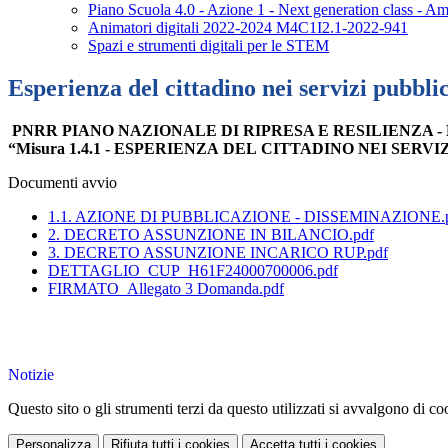
Piano Scuola 4.0 - Azione 1 - Next generation class - Am
Animatori digitali 2022-2024 M4C1I2.1-2022-941
Spazi e strumenti digitali per le STEM
Esperienza del cittadino nei servizi pubblic
PNRR PIANO NAZIONALE DI RIPRESA E RESILIENZA - M
“Misura 1.4.1 - ESPERIENZA DEL CITTADINO NEI SERV
Documenti avvio
1.1. AZIONE DI PUBBLICAZIONE - DISSEMINAZIONE.
2. DECRETO ASSUNZIONE IN BILANCIO.pdf
3. DECRETO ASSUNZIONE INCARICO RUP.pdf
DETTAGLIO_CUP_H61F24000700006.pdf
FIRMATO_Allegato 3 Domanda.pdf
Notizie
Questo sito o gli strumenti terzi da questo utilizzati si avvalgono di coo
Personalizza
Rifiuta tutti
i cookies
Accetta tutti
i cookies