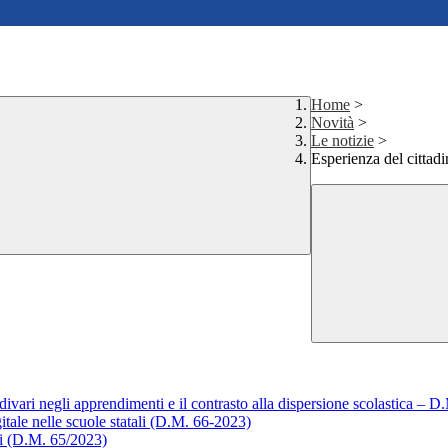
Home
>
Novità
>
Le notizie
>
Esperienza del cittadi
 divari negli apprendimenti e il contrasto alla dispersione scolastica – 
itale nelle scuole statali (D.M. 66-2023)
li (D.M. 65/2023)