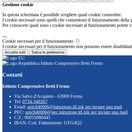
Gestione cookie
In questa schermata è possibile scegliere quali cookie consentire.
I cookie necessari sono quelli che consentono il funzionamento della pi
Per conoscere quali sono i cookie necessari al funzionamento potete v
Cookie necessari per il funzionamento
I cookie necessari per il funzionamento non possono essere disabilitati.
Accetta tutti
Salva le preferenze
Istituto Comprensivo Betti Fermo
Contatti
Istituto Comprensivo Betti Fermo
Via Salvo d'Acquisto - 63900 Fermo
Tel:
0734-340267
Email:
apic840006@istruzione.it
Link per inviare una mail
PEC:
apic840006@pec.istruzione.it
Link per inviare una mail
C.F.: 90055080445
IBAN: Cod. Fatturazione: UFG4Q2