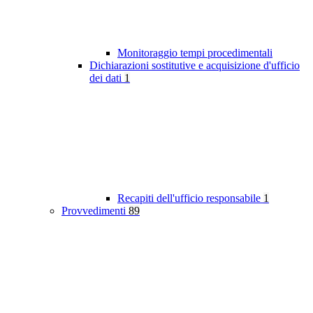
Monitoraggio tempi procedimentali
Dichiarazioni sostitutive e acquisizione d'ufficio
dei dati
1
Recapiti dell'ufficio responsabile
1
Provvedimenti
89