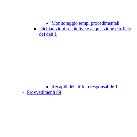
Monitoraggio tempi procedimentali
Dichiarazioni sostitutive e acquisizione d'ufficio
dei dati
1
Recapiti dell'ufficio responsabile
1
Provvedimenti
89