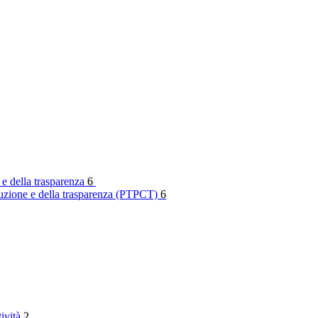
 e della trasparenza
6
rruzione e della trasparenza (PTPCT)
6
tività
2