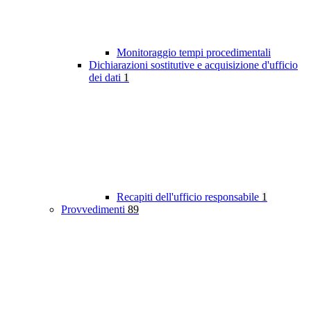
Monitoraggio tempi procedimentali
Dichiarazioni sostitutive e acquisizione d'ufficio
dei dati
1
Recapiti dell'ufficio responsabile
1
Provvedimenti
89