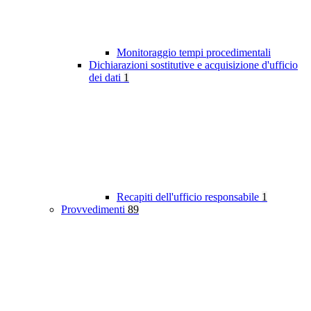
Monitoraggio tempi procedimentali
Dichiarazioni sostitutive e acquisizione d'ufficio
dei dati
1
Recapiti dell'ufficio responsabile
1
Provvedimenti
89