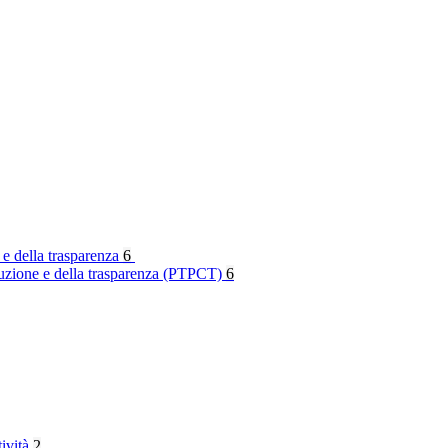
 e della trasparenza
6
rruzione e della trasparenza (PTPCT)
6
tività
2