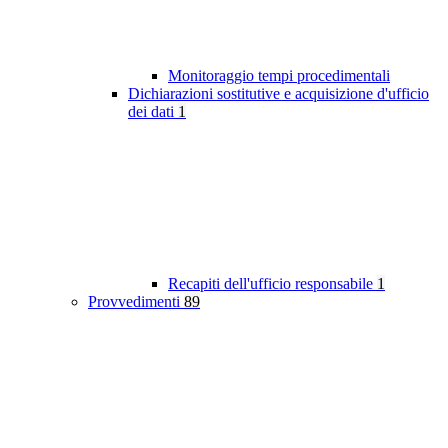
Monitoraggio tempi procedimentali
Dichiarazioni sostitutive e acquisizione d'ufficio
dei dati
1
Recapiti dell'ufficio responsabile
1
Provvedimenti
89