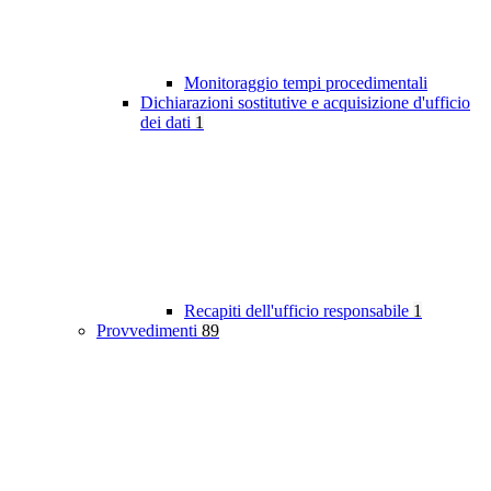
Monitoraggio tempi procedimentali
Dichiarazioni sostitutive e acquisizione d'ufficio
dei dati
1
Recapiti dell'ufficio responsabile
1
Provvedimenti
89