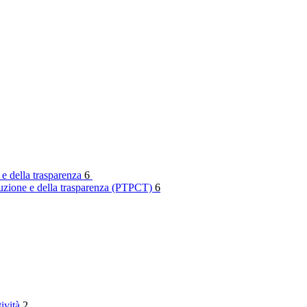
 e della trasparenza
6
rruzione e della trasparenza (PTPCT)
6
tività
2