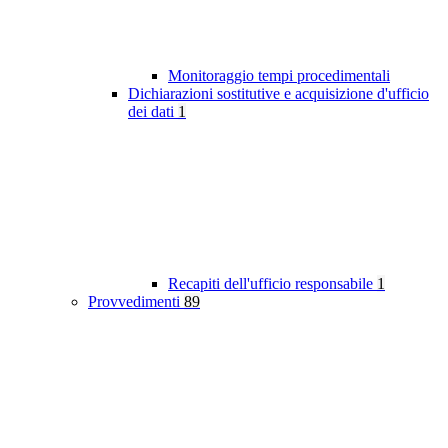
Monitoraggio tempi procedimentali
Dichiarazioni sostitutive e acquisizione d'ufficio
dei dati
1
Recapiti dell'ufficio responsabile
1
Provvedimenti
89