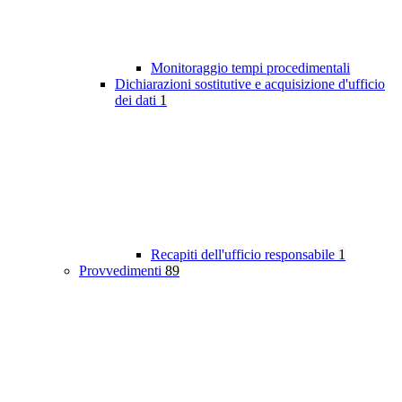
Monitoraggio tempi procedimentali
Dichiarazioni sostitutive e acquisizione d'ufficio
dei dati
1
Recapiti dell'ufficio responsabile
1
Provvedimenti
89