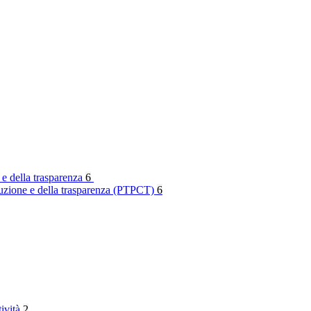
 e della trasparenza
6
rruzione e della trasparenza (PTPCT)
6
tività
2