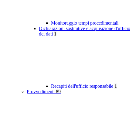
Monitoraggio tempi procedimentali
Dichiarazioni sostitutive e acquisizione d'ufficio
dei dati
1
Recapiti dell'ufficio responsabile
1
Provvedimenti
89