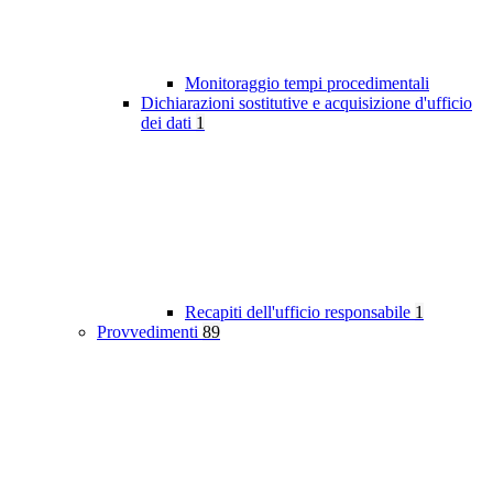
Monitoraggio tempi procedimentali
Dichiarazioni sostitutive e acquisizione d'ufficio
dei dati
1
Recapiti dell'ufficio responsabile
1
Provvedimenti
89