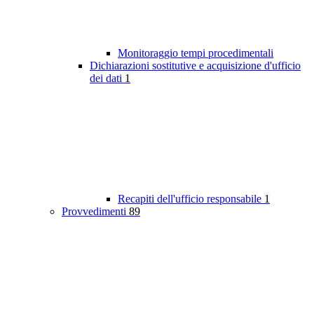
Monitoraggio tempi procedimentali
Dichiarazioni sostitutive e acquisizione d'ufficio
dei dati
1
Recapiti dell'ufficio responsabile
1
Provvedimenti
89