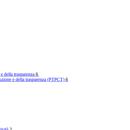
 e della trasparenza
6
rruzione e della trasparenza (PTPCT)
6
tività
2