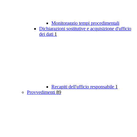
Monitoraggio tempi procedimentali
Dichiarazioni sostitutive e acquisizione d'ufficio
dei dati
1
Recapiti dell'ufficio responsabile
1
Provvedimenti
89