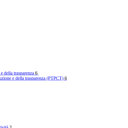
 e della trasparenza
6
rruzione e della trasparenza (PTPCT)
6
tività
2