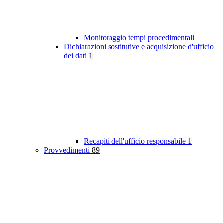
Monitoraggio tempi procedimentali
Dichiarazioni sostitutive e acquisizione d'ufficio
dei dati
1
Recapiti dell'ufficio responsabile
1
Provvedimenti
89