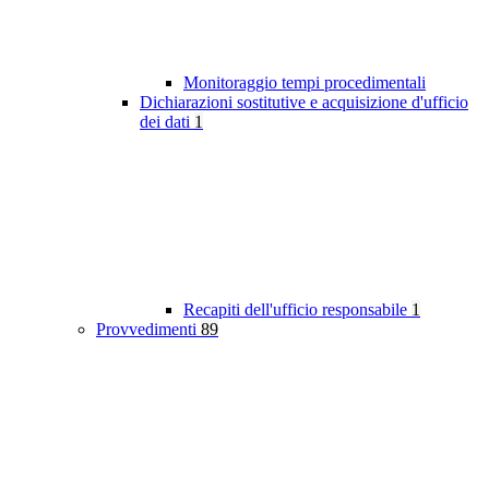
Monitoraggio tempi procedimentali
Dichiarazioni sostitutive e acquisizione d'ufficio
dei dati
1
Recapiti dell'ufficio responsabile
1
Provvedimenti
89