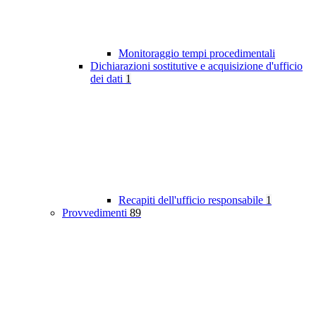
Monitoraggio tempi procedimentali
Dichiarazioni sostitutive e acquisizione d'ufficio
dei dati
1
Recapiti dell'ufficio responsabile
1
Provvedimenti
89