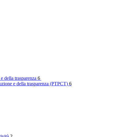
 e della trasparenza
6
rruzione e della trasparenza (PTPCT)
6
tività
2