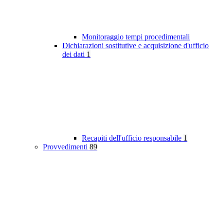
Monitoraggio tempi procedimentali
Dichiarazioni sostitutive e acquisizione d'ufficio
dei dati
1
Recapiti dell'ufficio responsabile
1
Provvedimenti
89