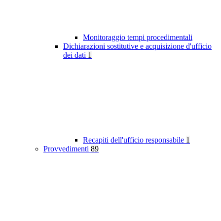
Monitoraggio tempi procedimentali
Dichiarazioni sostitutive e acquisizione d'ufficio
dei dati
1
Recapiti dell'ufficio responsabile
1
Provvedimenti
89