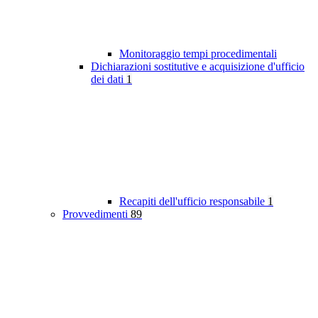
Monitoraggio tempi procedimentali
Dichiarazioni sostitutive e acquisizione d'ufficio
dei dati
1
Recapiti dell'ufficio responsabile
1
Provvedimenti
89