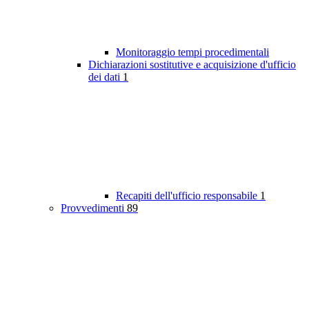
Monitoraggio tempi procedimentali
Dichiarazioni sostitutive e acquisizione d'ufficio
dei dati
1
Recapiti dell'ufficio responsabile
1
Provvedimenti
89