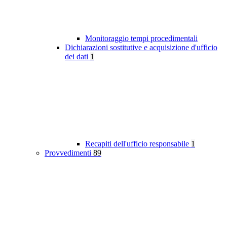
Monitoraggio tempi procedimentali
Dichiarazioni sostitutive e acquisizione d'ufficio
dei dati
1
Recapiti dell'ufficio responsabile
1
Provvedimenti
89