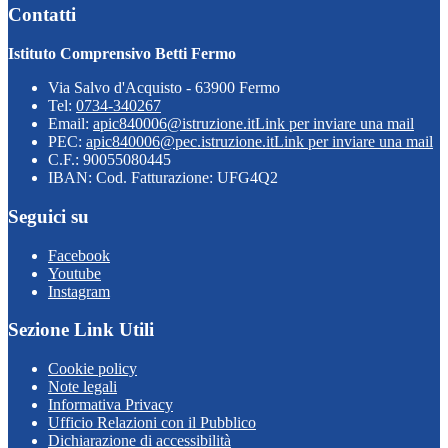
Contatti
Istituto Comprensivo Betti Fermo
Via Salvo d'Acquisto - 63900 Fermo
Tel:
0734-340267
Email:
apic840006@istruzione.it
Link per inviare una mail
PEC:
apic840006@pec.istruzione.it
Link per inviare una mail
C.F.: 90055080445
IBAN: Cod. Fatturazione: UFG4Q2
Seguici su
Facebook
Youtube
Instagram
Sezione Link Utili
Cookie policy
Note legali
Informativa Privacy
Ufficio Relazioni con il Pubblico
Dichiarazione di accessibilità