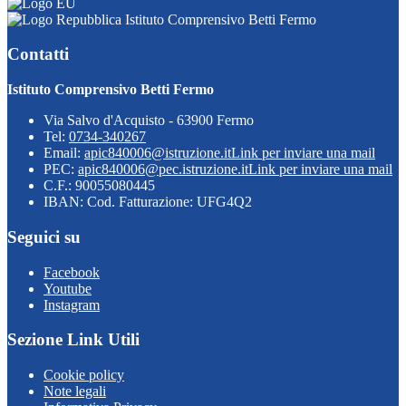
Istituto Comprensivo Betti Fermo
Contatti
Istituto Comprensivo Betti Fermo
Via Salvo d'Acquisto - 63900 Fermo
Tel:
0734-340267
Email:
apic840006@istruzione.it
Link per inviare una mail
PEC:
apic840006@pec.istruzione.it
Link per inviare una mail
C.F.: 90055080445
IBAN: Cod. Fatturazione: UFG4Q2
Seguici su
Facebook
Youtube
Instagram
Sezione Link Utili
Cookie policy
Note legali