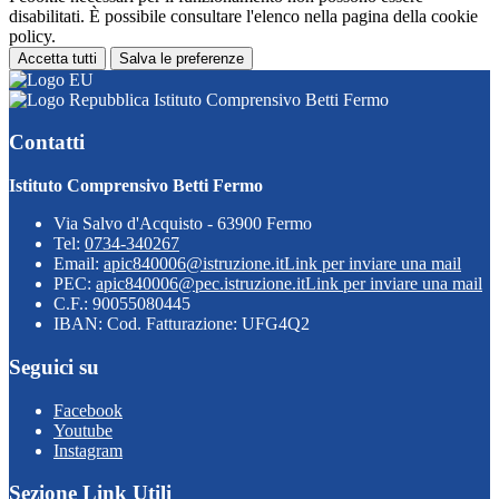
disabilitati. È possibile consultare l'elenco nella pagina della cookie
policy.
Accetta tutti
Salva le preferenze
Istituto Comprensivo Betti Fermo
Contatti
Istituto Comprensivo Betti Fermo
Via Salvo d'Acquisto - 63900 Fermo
Tel:
0734-340267
Email:
apic840006@istruzione.it
Link per inviare una mail
PEC:
apic840006@pec.istruzione.it
Link per inviare una mail
C.F.: 90055080445
IBAN: Cod. Fatturazione: UFG4Q2
Seguici su
Facebook
Youtube
Instagram
Sezione Link Utili