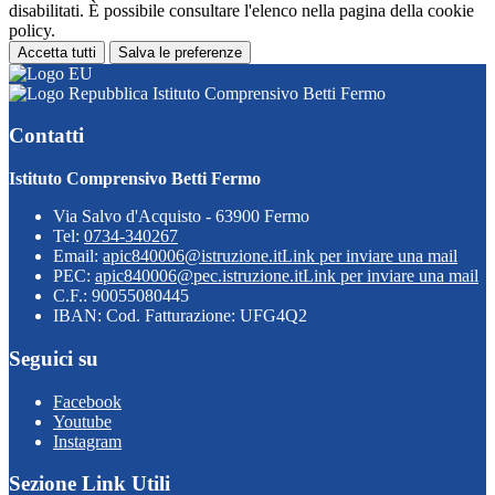
disabilitati. È possibile consultare l'elenco nella pagina della cookie
policy.
Accetta tutti
Salva le preferenze
Istituto Comprensivo Betti Fermo
Contatti
Istituto Comprensivo Betti Fermo
Via Salvo d'Acquisto - 63900 Fermo
Tel:
0734-340267
Email:
apic840006@istruzione.it
Link per inviare una mail
PEC:
apic840006@pec.istruzione.it
Link per inviare una mail
C.F.: 90055080445
IBAN: Cod. Fatturazione: UFG4Q2
Seguici su
Facebook
Youtube
Instagram
Sezione Link Utili