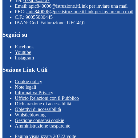
Tel:
0734-340267
Email:
apic840006@istruzione.it
Link per inviare una mail
PEC:
apic840006@pec.istruzione.it
Link per inviare una mail
C.F.: 90055080445
IBAN: Cod. Fatturazione: UFG4Q2
Seguici su
Facebook
Youtube
Instagram
Sezione Link Utili
Cookie policy
Note legali
Informativa Privacy
Ufficio Relazioni con il Pubblico
Dichiarazione di accessibilità
Obiettivi di accessibilità
Whistleblowing
Gestione consensi cookie
Amministrazione trasparente
Pagina visualizzata
20722
volte