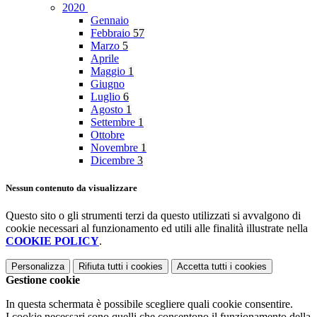
2020
Gennaio
Febbraio
57
Marzo
5
Aprile
Maggio
1
Giugno
Luglio
6
Agosto
1
Settembre
1
Ottobre
Novembre
1
Dicembre
3
Nessun contenuto da visualizzare
Questo sito o gli strumenti terzi da questo utilizzati si avvalgono di
cookie necessari al funzionamento ed utili alle finalità illustrate nella
COOKIE POLICY
.
Personalizza
Rifiuta tutti
i cookies
Accetta tutti
i cookies
Gestione cookie
In questa schermata è possibile scegliere quali cookie consentire.
I cookie necessari sono quelli che consentono il funzionamento della