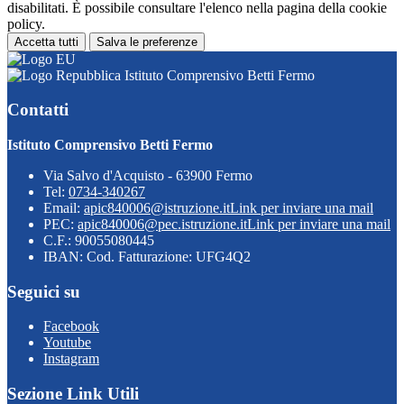
disabilitati. È possibile consultare l'elenco nella pagina della cookie
policy.
Accetta tutti
Salva le preferenze
Istituto Comprensivo Betti Fermo
Contatti
Istituto Comprensivo Betti Fermo
Via Salvo d'Acquisto - 63900 Fermo
Tel:
0734-340267
Email:
apic840006@istruzione.it
Link per inviare una mail
PEC:
apic840006@pec.istruzione.it
Link per inviare una mail
C.F.: 90055080445
IBAN: Cod. Fatturazione: UFG4Q2
Seguici su
Facebook
Youtube
Instagram
Sezione Link Utili