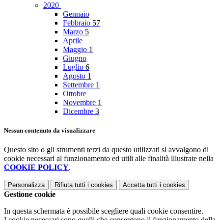
2020
Gennaio
Febbraio
57
Marzo
5
Aprile
Maggio
1
Giugno
Luglio
6
Agosto
1
Settembre
1
Ottobre
Novembre
1
Dicembre
3
Nessun contenuto da visualizzare
Questo sito o gli strumenti terzi da questo utilizzati si avvalgono di
cookie necessari al funzionamento ed utili alle finalità illustrate nella
COOKIE POLICY
.
Personalizza
Rifiuta tutti
i cookies
Accetta tutti
i cookies
Gestione cookie
In questa schermata è possibile scegliere quali cookie consentire.
I cookie necessari sono quelli che consentono il funzionamento della