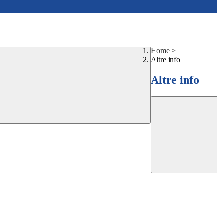
Home
>
Altre info
Altre info