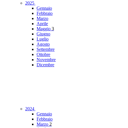
2025
Gennaio
Febbraio
Marzo
Aprile
Maggio
3
Giugno
Luglio
Agosto
Settembre
Ottobre
Novembre
Dicembre
2024
Gennaio
Febbraio
Marzo
2