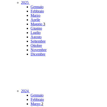
2025
Gennaio
Febbraio
Marzo
Aprile
Maggio
3
Giugno
Luglio
Agosto
Settembre
Ottobre
Novembre
Dicembre
2024
Gennaio
Febbraio
Marzo
2