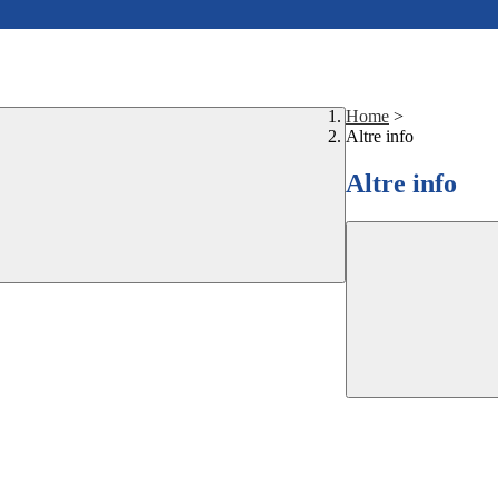
Home
>
Altre info
Altre info