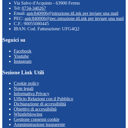
Via Salvo d'Acquisto - 63900 Fermo
Tel:
0734-340267
Email:
apic840006@istruzione.it
Link per inviare una mail
PEC:
apic840006@pec.istruzione.it
Link per inviare una mail
C.F.: 90055080445
IBAN: Cod. Fatturazione: UFG4Q2
Seguici su
Facebook
Youtube
Instagram
Sezione Link Utili
Cookie policy
Note legali
Informativa Privacy
Ufficio Relazioni con il Pubblico
Dichiarazione di accessibilità
Obiettivi di accessibilità
Whistleblowing
Gestione consensi cookie
Amministrazione trasparente