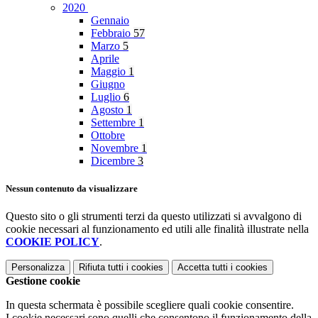
2020
Gennaio
Febbraio
57
Marzo
5
Aprile
Maggio
1
Giugno
Luglio
6
Agosto
1
Settembre
1
Ottobre
Novembre
1
Dicembre
3
Nessun contenuto da visualizzare
Questo sito o gli strumenti terzi da questo utilizzati si avvalgono di
cookie necessari al funzionamento ed utili alle finalità illustrate nella
COOKIE POLICY
.
Personalizza
Rifiuta tutti
i cookies
Accetta tutti
i cookies
Gestione cookie
In questa schermata è possibile scegliere quali cookie consentire.
I cookie necessari sono quelli che consentono il funzionamento della