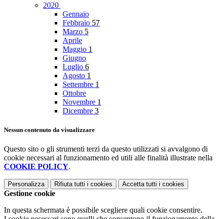
2020
Gennaio
Febbraio
57
Marzo
5
Aprile
Maggio
1
Giugno
Luglio
6
Agosto
1
Settembre
1
Ottobre
Novembre
1
Dicembre
3
Nessun contenuto da visualizzare
Questo sito o gli strumenti terzi da questo utilizzati si avvalgono di
cookie necessari al funzionamento ed utili alle finalità illustrate nella
COOKIE POLICY
.
Personalizza
Rifiuta tutti
i cookies
Accetta tutti
i cookies
Gestione cookie
In questa schermata è possibile scegliere quali cookie consentire.
I cookie necessari sono quelli che consentono il funzionamento della