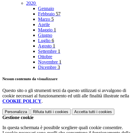
2020
Gennaio
Febbraio
57
Marzo
5
Aprile
Maggio
1
Giugno
Luglio
6
Agosto
1
Settembre
1
Ottobre
Novembre
1
Dicembre
3
Nessun contenuto da visualizzare
Questo sito o gli strumenti terzi da questo utilizzati si avvalgono di
cookie necessari al funzionamento ed utili alle finalità illustrate nella
COOKIE POLICY
.
Personalizza
Rifiuta tutti
i cookies
Accetta tutti
i cookies
Gestione cookie
In questa schermata è possibile scegliere quali cookie consentire.
I cookie necessari sono quelli che consentono il funzionamento della