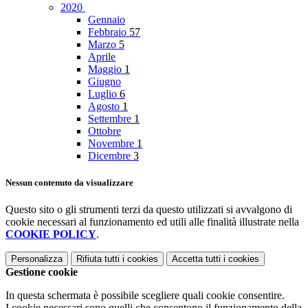
2020
Gennaio
Febbraio
57
Marzo
5
Aprile
Maggio
1
Giugno
Luglio
6
Agosto
1
Settembre
1
Ottobre
Novembre
1
Dicembre
3
Nessun contenuto da visualizzare
Questo sito o gli strumenti terzi da questo utilizzati si avvalgono di
cookie necessari al funzionamento ed utili alle finalità illustrate nella
COOKIE POLICY
.
Personalizza
Rifiuta tutti
i cookies
Accetta tutti
i cookies
Gestione cookie
In questa schermata è possibile scegliere quali cookie consentire.
I cookie necessari sono quelli che consentono il funzionamento della