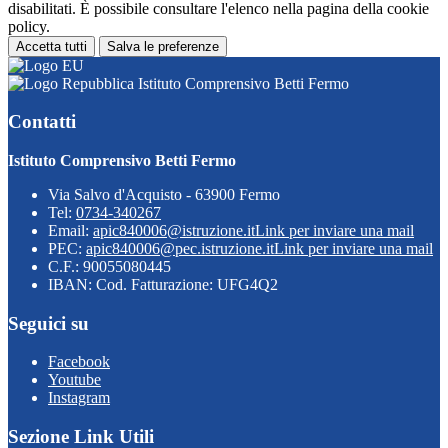
disabilitati. È possibile consultare l'elenco nella pagina della cookie
policy.
Accetta tutti
Salva le preferenze
Istituto Comprensivo Betti Fermo
Contatti
Istituto Comprensivo Betti Fermo
Via Salvo d'Acquisto - 63900 Fermo
Tel:
0734-340267
Email:
apic840006@istruzione.it
Link per inviare una mail
PEC:
apic840006@pec.istruzione.it
Link per inviare una mail
C.F.: 90055080445
IBAN: Cod. Fatturazione: UFG4Q2
Seguici su
Facebook
Youtube
Instagram
Sezione Link Utili